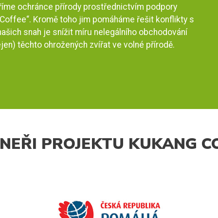
áříme ochránce přírody prostřednictvím podpory
Coffee“. Kromě toho jim pomáháme řešit konflikty s
ašich snah je snížit míru nelegálního obchodování
ejen) těchto ohrožených zvířat ve volné přírodě.
NEŘI PROJEKTU KUKANG C