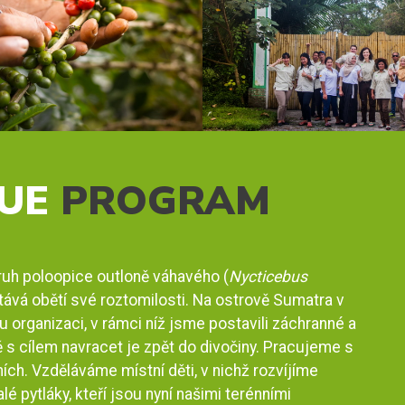
UE
PROGRAM
ruh poloopice outloně váhavého (
Nycticebus
stává obětí své roztomilosti. Na ostrově Sumatra v
organizaci, v rámci níž jsme postavili záchranné a
 s cílem navracet je zpět do divočiny. Pracujeme s
ích. Vzděláváme místní děti, v nichž rozvíjíme
 pytláky, kteří jsou nyní našimi terénními