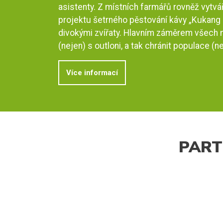
asistenty. Z místních farmářů rovněž vytv
projektu šetrného pěstování kávy „Kukang 
divokými zvířaty. Hlavním záměrem všech n
(nejen) s outloni, a tak chránit populace (n
Více informací
PART