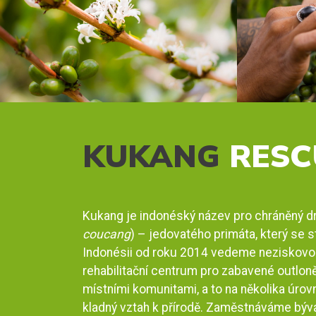
KUKANG
RESC
Kukang je indonéský název pro chráněný d
coucang
) – jedovatého primáta, který se 
Indonésii od roku 2014 vedeme neziskovou 
rehabilitační centrum pro zabavené outloně
místními komunitami, a to na několika úrovn
kladný vztah k přírodě. Zaměstnáváme bývalé