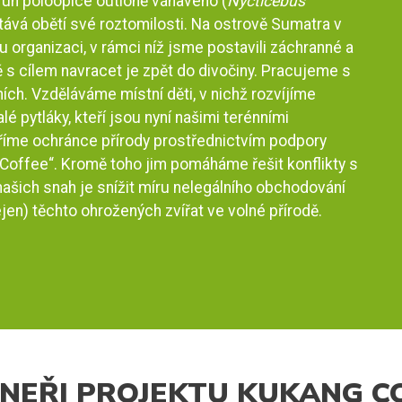
ruh poloopice outloně váhavého (
Nycticebus
stává obětí své roztomilosti. Na ostrově Sumatra v
organizaci, v rámci níž jsme postavili záchranné a
 s cílem navracet je zpět do divočiny. Pracujeme s
ích. Vzděláváme místní děti, v nichž rozvíjíme
 pytláky, kteří jsou nyní našimi terénními
áříme ochránce přírody prostřednictvím podpory
Coffee“. Kromě toho jim pomáháme řešit konflikty s
ašich snah je snížit míru nelegálního obchodování
ejen) těchto ohrožených zvířat ve volné přírodě.
NEŘI PROJEKTU KUKANG C