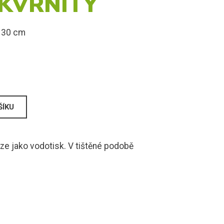
KVRNITÝ
x 30 cm
uze jako vodotisk. V tištěné podobě