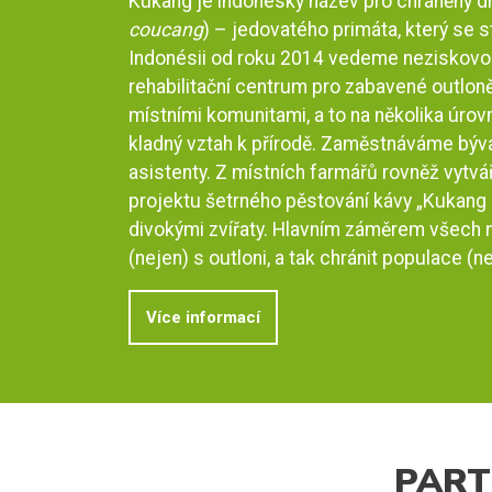
Kukang je indonéský název pro chráněný d
coucang
) – jedovatého primáta, který se 
Indonésii od roku 2014 vedeme neziskovou 
rehabilitační centrum pro zabavené outloně
místními komunitami, a to na několika úrovn
kladný vztah k přírodě. Zaměstnáváme bývalé
asistenty. Z místních farmářů rovněž vytv
projektu šetrného pěstování kávy „Kukang 
divokými zvířaty. Hlavním záměrem všech n
(nejen) s outloni, a tak chránit populace (n
Více informací
PART